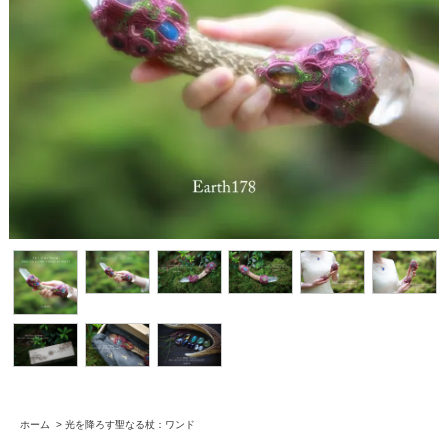
ホーム
>
光を降ろす聖なる杖：ワンド