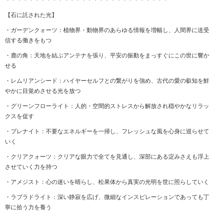
【石に託された光】
・ガーデンクォーツ：植物界・動物界のあらゆる情報を増幅し、人間界に送受
信する働きをもつ
・鹿の角：天地を結ぶアンテナを張り、平安の振動をまっすぐにこの世に響か
せる
・レムリアンシード：ハイヤーセルフとの繋がりを強め、古代の愛の叡知を鮮
やかに目覚めさせる光を放つ
・グリーンフローライト：人的・空間的ストレスから解放され穏やかなリラッ
クスを促す
・プレナイト：不要なエネルギーを一掃し、フレッシュな風を心身に巡らせて
いく
・クリアクォーツ：クリアな眼力で全てを見通し、深部にある淀みさえも浮上
させていく力を持つ
・アメジスト：心の迷いを晴らし、松果体から真実の光明を世に照らしていく
・ラブラドライト：深い静寂を広げ、微細なインスピレーションであっても丁
寧に拾う力を養う