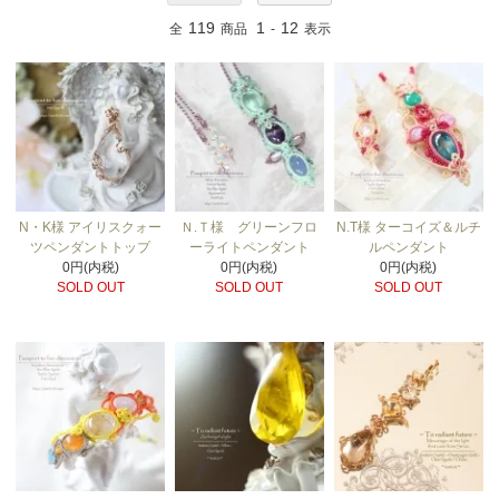
119
1
12
全
商品
-
表示
N・K様 アイリスクォー
Ｎ.Ｔ様 グリーンフロ
N.T様 ターコイズ＆ルチ
ツペンダントトップ
ーライトペンダント
ルペンダント
0円(内税)
0円(内税)
0円(内税)
SOLD OUT
SOLD OUT
SOLD OUT