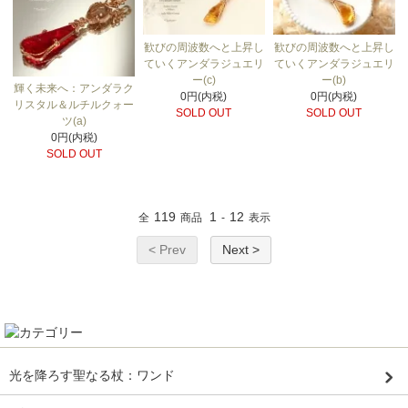
歓びの周波数へと上昇し
歓びの周波数へと上昇し
ていくアンダラジュエリ
ていくアンダラジュエリ
ー(c)
ー(b)
輝く未来へ：アンダラク
0円(内税)
0円(内税)
リスタル＆ルチルクォー
SOLD OUT
SOLD OUT
ツ(a)
0円(内税)
SOLD OUT
119
1
12
全
商品
-
表示
< Prev
Next >
光を降ろす聖なる杖：ワンド