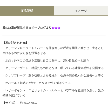
商品説明
イメージ
風の紋章が誕生するまで⇒ブログより
☆☆☆
【石に託された光】
・グリーンフローライト：ハートを開き癒しの呼吸を周囲に響かせ、生きとし
生けるものに安らぎを浸透させる
・水晶：外向けの目線を遮断し自己に集中し、深い目覚めへと誘う
・グリーンアゲート：精霊たちの目となり、眠っている才能や感性を発掘する
・クリソプレーズ：森を彷彿とさせる緑が、心身を清め穏やかな波長へと導く
・オパール：魅惑の7色で、カリスマ性を引き立てる
・レザーポイント：スピリットのエネルギーとパワフルな魔法陣を創り、光の
領域を広げていく
【サイズ】
約80㎜×58㎜